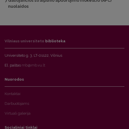
Galiojančios straipsnio apdorojimo mokesčio (APC)
nuolaidos
Vilniaus universiteto
biblioteka
Universiteto g. 3, LT-01122, Vilnius
El. paštas
mb@mb.vu.lt
Nuorodos
Kontaktai
Darbuotojams
Virtuali galerija
Socialiniai tinklai