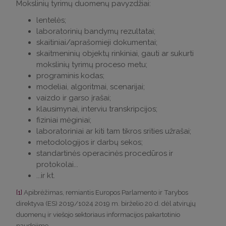
Mokslinių tyrimų duomenų pavyzdžiai:
lentelės;
laboratorinių bandymų rezultatai;
skaitiniai/aprašomieji dokumentai;
skaitmeninių objektų rinkiniai, gauti ar sukurti
mokslinių tyrimų proceso metu;
programinis kodas;
modeliai, algoritmai, scenarijai;
vaizdo ir garso įrašai;
klausimynai, interviu transkripcijos;
fiziniai mėginiai;
laboratoriniai ar kiti tam tikros srities užrašai;
metodologijos ir darbų sekos;
standartinės operacinės procedūros ir
protokolai...
...ir kt.
[1]
Apibrėžimas, remiantis Europos Parlamento ir Tarybos
direktyva (ES) 2019/1024 2019 m. birželio 20 d. dėl atvirųjų
duomenų ir viešojo sektoriaus informacijos pakartotinio
naudojimo.