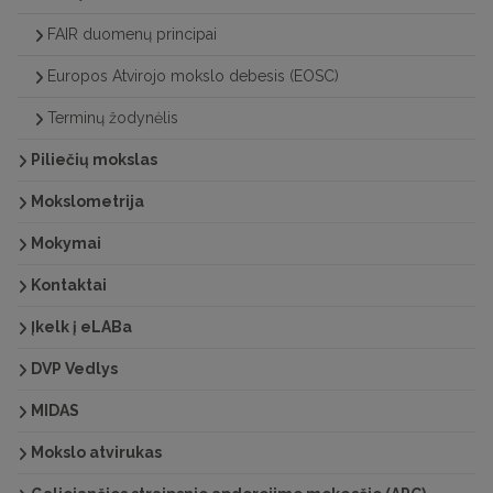
FAIR duomenų principai
Europos Atvirojo mokslo debesis (EOSC)
Terminų žodynėlis
Piliečių mokslas
Mokslometrija
Mokymai
Kontaktai
Įkelk į eLABa
DVP Vedlys
MIDAS
Mokslo atvirukas