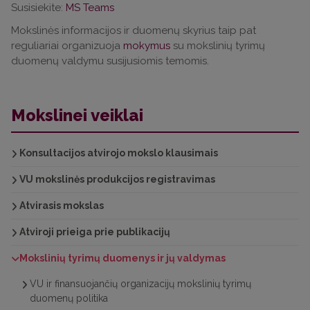
Susisiekite:
MS Teams
remiantis tyrimo metu sukurti duomenys turėtų būti
atveriami, jei nėra tam kliudančių teisinių veiksnių ar
Mokslinės informacijos ir duomenų skyrius taip pat
sutartinių įsipareigojimų.
reguliariai organizuoja
mokymus
su mokslinių tyrimų
duomenų valdymu susijusiomis temomis.
VU mokslininkai turėtų vadovautis
Vilniaus universiteto
Mokslinių tyrimų duomenų valdymo
gairėmis
(patvirtintomis Vilniaus universiteto senato
Mokslinei veiklai
2016 m. spalio 18 d.).
Konsultacijos atvirojo mokslo klausimais
VU mokslinės produkcijos registravimas
Atvirasis mokslas
Atviroji prieiga prie publikacijų
Mokslinių tyrimų duomenys ir jų valdymas
VU ir finansuojančių organizacijų mokslinių tyrimų
duomenų politika