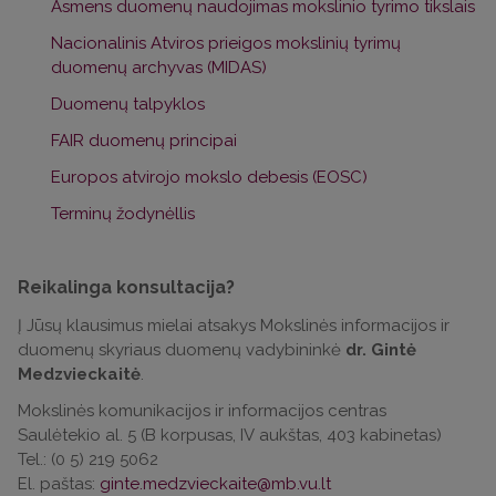
Asmens duomenų naudojimas mokslinio tyrimo tikslais
Lenkijos Nacionalinio mokslo centro (NCN) parengtas
nuotolinis kursas
Research Data Management:
Nacionalinis Atviros prieigos mokslinių tyrimų
Introductory Course
duomenų archyvas (MIDAS)
Edinburgo universiteto nuotolinis kursas
MANTRA
Duomenų talpyklos
Europos socialinių mokslų duomenų archyvo
FAIR duomenų principai
konsorciumo (CESSDA)
metodinė medžiaga
Europos atvirojo mokslo debesis (EOSC)
DataONE projekto metodinė medžiaga
Terminų žodynėllis
Jungtinės Karalystės
Skaitmeninės priežiūros
centro
(DCC)
parengta medžiaga
Reikalinga konsultacija?
Į Jūsų klausimus mielai atsakys Mokslinės informacijos ir
duomenų skyriaus duomenų vadybininkė
dr. Gintė
Mokslinių tyrimų duomenų gyvavimo ciklas
Medzvieckaitė
.
Mokslinės komunikacijos ir informacijos centras
Pastaruoju metu nemažai mokslinius tyrimus
Saulėtekio al. 5 (B korpusas, IV aukštas, 403 kabinetas)
finansuojančių programų (pvz. Europos Horizontas)
Tel.: (0 5) 219 5062
yra nustačiusios tam tikrus
reikalavimus
jų
El. paštas:
ginte.medzvieckaite@mb.vu.lt
finansuojamų tyrimų duomenų valdymui, kuriais