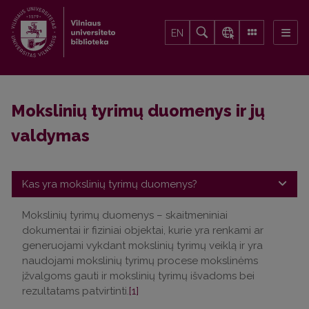
EN
Mokslinių tyrimų duomenys ir jų
valdymas
Kas yra mokslinių tyrimų duomenys?
Mokslinių tyrimų duomenys – skaitmeniniai
dokumentai ir fiziniai objektai, kurie yra renkami ar
generuojami vykdant mokslinių tyrimų veiklą ir yra
naudojami mokslinių tyrimų procese mokslinėms
įžvalgoms gauti ir mokslinių tyrimų išvadoms bei
rezultatams patvirtinti.
[1]