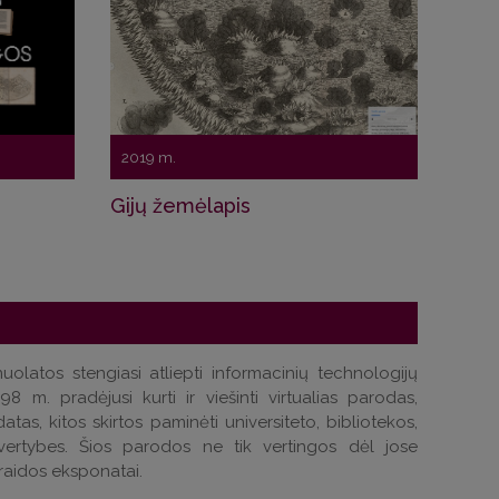
2019 m.
Gijų žemėlapis
olatos stengiasi atliepti informacinių technologijų
 m. pradėjusi kurti ir viešinti virtualias parodas,
atas, kitos skirtos paminėti universiteto, bibliotekos,
vertybes. Šios parodos ne tik vertingos dėl jose
raidos eksponatai.