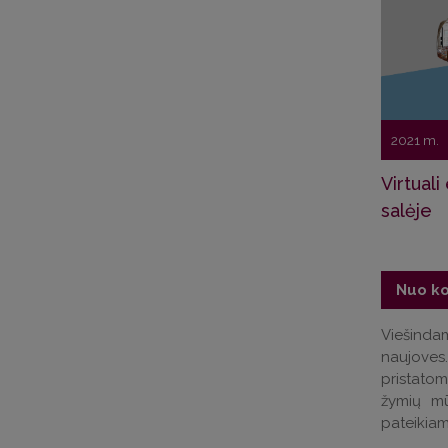
2021 m.
Virtuali
salėje
Nuo k
Viešindam
naujoves.
pristatom
žymių mū
pateikiam