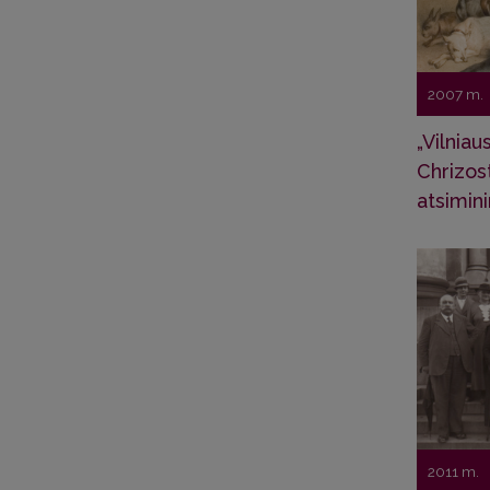
2007 m.
„Vilnia
Chrizo
atsimini
2011 m.