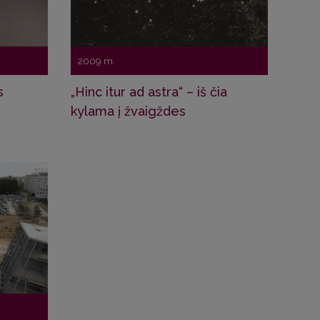
2009 m.
s
„Hinc itur ad astra“ – iš čia
kylama į žvaigždes