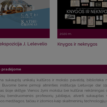
2020 m.
 ekspozicija J. Lelevelio
Knygos ir neknygos
o pradėjome
a sukauptą unikalų kultūros ir mokslo paveldą, biblioteka nu
 Buvome bene pirmoji atminties institucija Lietuvoje dar 1998
as šioje skiltyje. Vienos žymi mokslui bei kultūrai reikšmingas d
sų bendruomenės profesorių jubiliejus, atverti sukauptas 
os medžiagos, tačiau ir įdomios kaip skaitmeninių technologijų 