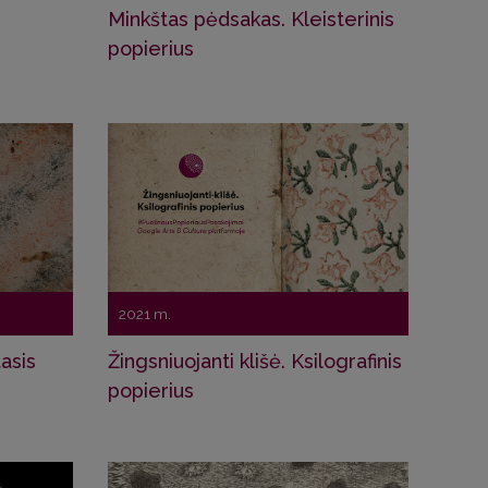
Minkštas pėdsakas. Kleisterinis
popierius
2021 m.
asis
Žingsniuojanti klišė. Ksilografinis
popierius