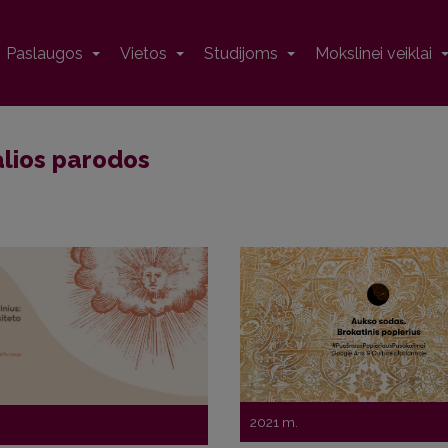
Paslaugos
Vietos
Studijoms
Mokslinei veiklai
alios parodos
2021 m.