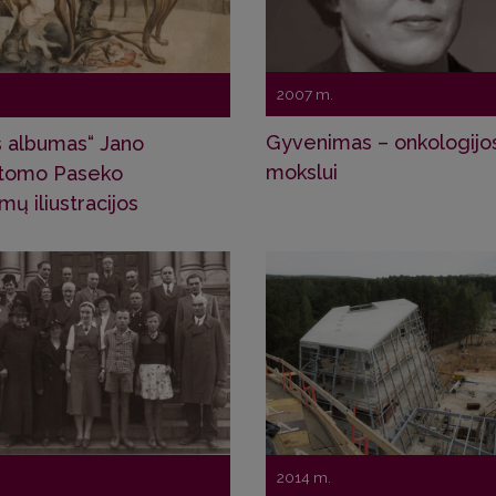
2007 m.
Gyvenimas – onkologijo
us albumas“ Jano
mokslui
stomo Paseko
mų iliustracijos
2014 m.