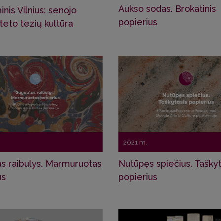
Aukso sodas. Brokatinis
nis Vilnius: senojo
popierius
teto tezių kultūra
2021 m.
s raibulys. Marmuruotas
Nutūpęs spiečius. Taškyt
us
popierius