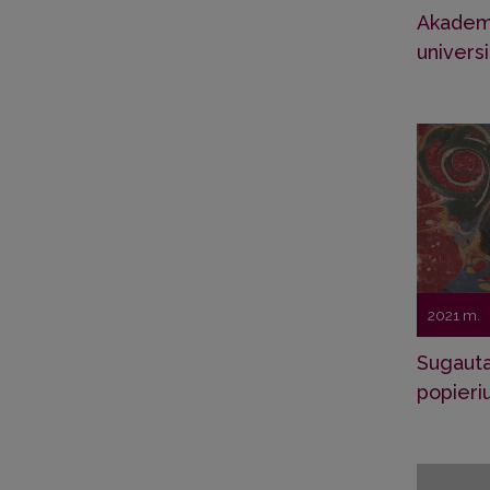
Akademi
universi
2021 m.
Sugauta
popieri