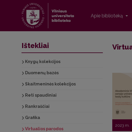
Apie biblioteką
Ištekliai
Virtu
Knygų kolekcijos
Duomenų bazės
Skaitmeninės kolekcijos
Reti spaudiniai
Rankraščiai
Grafika
2023 m.
Virtualios parodos