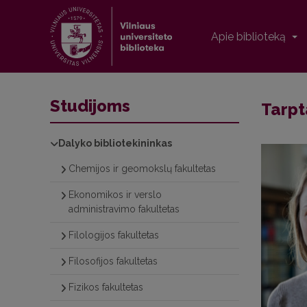
Apie biblioteką
Studijoms
Tarpta
Dalyko bibliotekininkas
Chemijos ir geomokslų fakultetas
Ekonomikos ir verslo
administravimo fakultetas
Filologijos fakultetas
Filosofijos fakultetas
Fizikos fakultetas