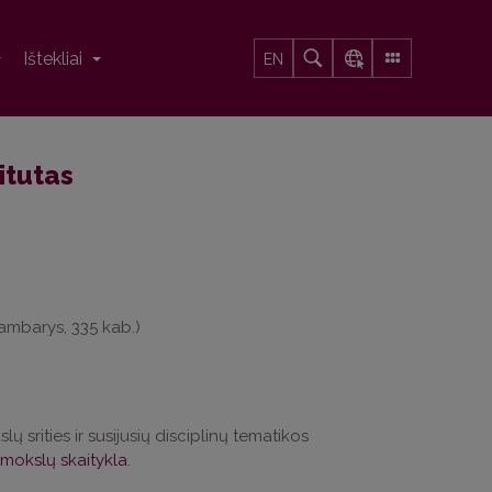
Ištekliai
EN
itutas
kambarys, 335 kab.)
ų srities ir susijusių disciplinų tematikos
s mokslų skaitykla
.