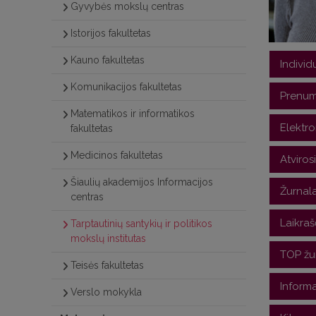
Gyvybės mokslų centras
Istorijos fakultetas
Kauno fakultetas
Individ
Komunikacijos fakultetas
Kyla kl
Prenu
susitar
Matematikos ir informatikos
EBSCO
Elektr
fakultetas
Taip pa
tvarky
Academ
Medicinos fakultetas
Proque
Atvirosi
Daugia
Newspa
Elektro
Šiaulių akademijos Informacijos
A Conc
Žurnala
Centra
centras
skaityt
Atviros
Humani
eBook 
Baltic 
Laikraš
Tarptautinių santykių ir politikos
recenzu
mokslų institutas
Cambri
Kolekci
nei 10 
Baltic 
Dėl pri
TOP žur
Teisės fakultetas
Įvairių
Brill 
DART-
Europe
Verslo 
daugiau
Politi
Inform
DeGruy
Humanit
Genocid
Verslo mokykla
Laikraš
Įvairių 
Direct
eBook
Interna