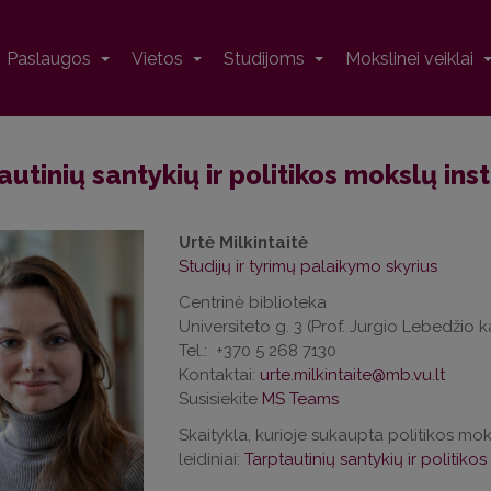
Paslaugos
Vietos
Studijoms
Mokslinei veiklai
utinių santykių ir politikos mokslų inst
Urtė Milkintaitė
Studijų ir tyrimų palaikymo skyrius
Centrinė biblioteka
Universiteto g. 3 (Prof. Jurgio Lebedžio 
Tel.: +370 5 268 7130
Kontaktai:
urte.milkintaite@mb.vu.lt
Susisiekite
MS Teams
Skaitykla, kurioje sukaupta politikos moksl
leidiniai:
Tarptautinių santykių ir politiko