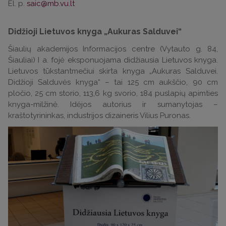
El. p.
saic@mb.vu.lt
Didžioji Lietuvos knyga „Aukuras Salduvei“
Šiaulių akademijos Informacijos centre (Vytauto g. 84,
Šiauliai) I a. fojė eksponuojama didžiausia Lietuvos knyga.
Lietuvos tūkstantmečiui skirta knyga „Aukuras Salduvei.
Didžioji Salduvės knyga“ – tai 125 cm aukščio, 90 cm
pločio, 25 cm storio, 113,6 kg svorio, 184 puslapių apimties
knyga-milžinė. Idėjos autorius ir sumanytojas –
kraštotyrininkas, industrijos dizaineris Vilius Puronas.