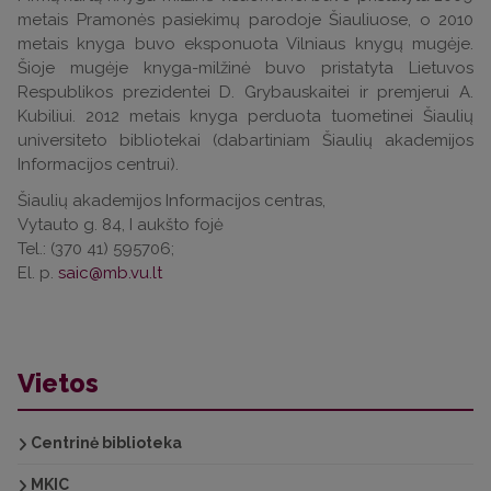
metais Pramonės pasiekimų parodoje Šiauliuose, o 2010
metais knyga buvo eksponuota Vilniaus knygų mugėje.
Šioje mugėje knyga-milžinė buvo pristatyta Lietuvos
Respublikos prezidentei D. Grybauskaitei ir premjerui A.
Kubiliui. 2012 metais knyga perduota tuometinei Šiaulių
universiteto bibliotekai (dabartiniam Šiaulių akademijos
Informacijos centrui).
Šiaulių akademijos Informacijos centras,
Vytauto g. 84, I aukšto fojė
Tel.: (370 41) 595706;
El. p.
saic@mb.vu.lt
Vietos
Centrinė biblioteka
MKIC