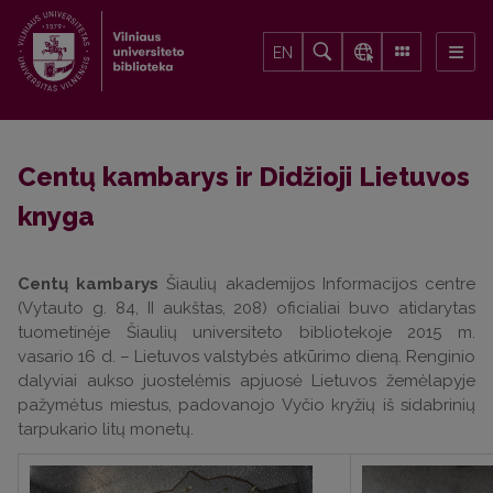
EN
Centų kambarys ir Didžioji Lietuvos
knyga
Centų kambarys
Šiaulių akademijos Informacijos centre
(Vytauto g. 84, II aukštas, 208) oficialiai buvo atidarytas
tuometinėje Šiaulių universiteto bibliotekoje 2015 m.
vasario 16 d. – Lietuvos valstybės atkūrimo dieną. Renginio
dalyviai aukso juostelėmis apjuosė Lietuvos žemėlapyje
pažymėtus miestus, padovanojo Vyčio kryžių iš sidabrinių
tarpukario litų monetų.