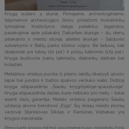
Knygą sudaro 4 skyriai. Pirmajame, archeologiniame,
talpinamos archeologijos žinios, pristatomi mokslininkų
tyrinėjimai. Kraštotyros dalyje pateiktos legendos,
pasakojimai apie piliakalnį. Dabarties skyriuje – šių dienų
piliakalnio ir miesto istorija, ateities skyriuje – Salduvės
sutvarkymo ir Baltų parko kūrimo vizijos. Be lietuvių, keli
straipsniai yra latvių (30 psl.) ir prūsų kalbomis (179 psl.).
Knyga iliustruota įvairių laikmečių dailininkų darbais bei
koliažais.
Metalinius viršelius puošia iš plieno lakštų iškarpyti ąžuolo
lapai bei juodos ir baltos spalvos veršiuko kailis. Didžioji
knyga atspausdinta „Šiaulių knygrišykloje-spaustuvėje“.
Knyga atspausdinta dažais, kurie nebluks 300 metų – tokia
esanti dažų garantija. Metalo viršelius pagamino Šiaulių
uždaroji akcinė bendrovė „Elga“. Šių dviejų miesto įmonių
vadovai Stanislovas Dikšas ir Ramūnas Volbekas yra
knygos mecenatai.
Pirmą kartą knyga-milžinė visuomenei buvo pristatyta 2009