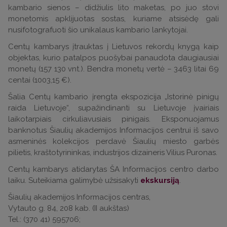
kambario sienos – didžiulis lito maketas, po juo stovi
monetomis apklijuotas sostas, kuriame atsisėdę gali
nusifotografuoti šio unikalaus kambario lankytojai.
Centų kambarys įtrauktas į Lietuvos rekordų knygą kaip
objektas, kurio patalpos puošybai panaudota daugiausiai
monetų (157 130 vnt.). Bendra monetų vertė – 3463 litai 69
centai (1003,15 €).
Šalia Centų kambario įrengta ekspozicija „Istorinė pinigų
raida Lietuvoje“, supažindinanti su Lietuvoje įvairiais
laikotarpiais cirkuliavusiais pinigais. Eksponuojamus
banknotus Šiaulių akademijos Informacijos centrui iš savo
asmeninės kolekcijos perdavė Šiaulių miesto garbės
pilietis, kraštotyrininkas, industrijos dizaineris Vilius Puronas.
Centų kambarys atidarytas ŠA Informacijos centro darbo
laiku. Suteikiama galimybė užsisakyti
ekskursiją
.
Šiaulių akademijos Informacijos centras,
Vytauto g. 84, 208 kab. (II aukštas)
Tel.: (370 41) 595706;