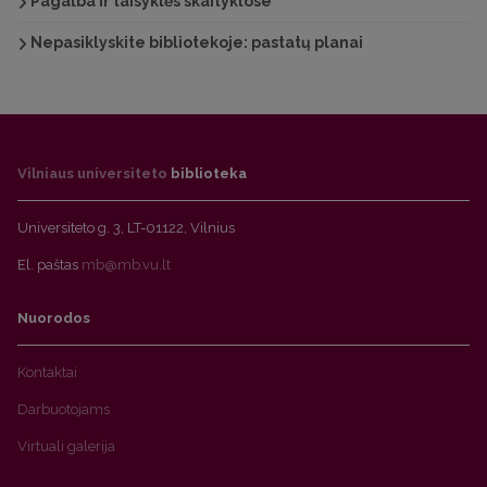
Pagalba ir taisyklės skaityklose
Nepasiklyskite bibliotekoje: pastatų planai
Vilniaus universiteto
biblioteka
Universiteto g. 3, LT-01122, Vilnius
El. paštas
mb@mb.vu.lt
Nuorodos
Kontaktai
Darbuotojams
Virtuali galerija