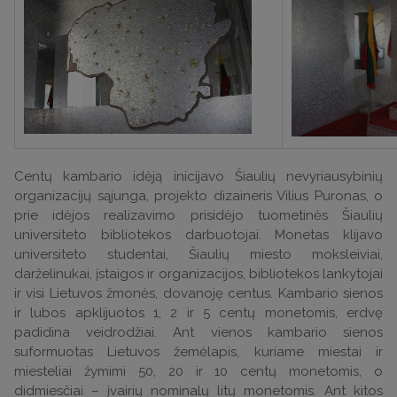
Centų kambario idėją inicijavo Šiaulių nevyriausybinių
organizacijų sąjunga, projekto dizaineris Vilius Puronas, o
prie idėjos realizavimo prisidėjo tuometinės Šiaulių
universiteto bibliotekos darbuotojai. Monetas klijavo
universiteto studentai, Šiaulių miesto moksleiviai,
darželinukai, įstaigos ir organizacijos, bibliotekos lankytojai
ir visi Lietuvos žmonės, dovanoję centus. Kambario sienos
ir lubos apklijuotos 1, 2 ir 5 centų monetomis, erdvę
padidina veidrodžiai. Ant vienos kambario sienos
suformuotas Lietuvos žemėlapis, kuriame miestai ir
miesteliai žymimi 50, 20 ir 10 centų monetomis, o
didmiesčiai – įvairių nominalų litų monetomis. Ant kitos