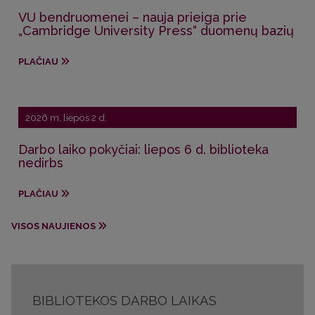
VU bendruomenei – nauja prieiga prie
„Cambridge University Press“ duomenų bazių
PLAČIAU
2026 m. liepos 2 d.
Darbo laiko pokyčiai: liepos 6 d. biblioteka
nedirbs
PLAČIAU
VISOS NAUJIENOS
BIBLIOTEKOS DARBO LAIKAS