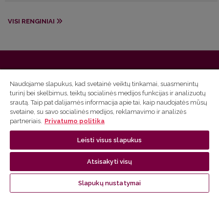
VISI RENGINIAI
Vilniaus universiteto
biblioteka
Naudojame slapukus, kad svetainė veiktų tinkamai, suasmenintų
turinį bei skelbimus, teiktų socialinės medijos funkcijas ir analizuotų
Universiteto g. 3, LT-01122, Vilnius
srautą. Taip pat dalijamės informacija apie tai, kaip naudojatės mūsų
svetaine, su savo socialinės medijos, reklamavimo ir analizės
El. paštas
mb@mb.vu.lt
partneriais.
Privatumo politika
Leisti visus slapukus
Nuorodos
Atsisakyti visų
Kontaktai
Darbuotojams
Slapukų nustatymai
Virtuali galerija