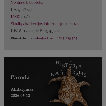
Centrinė biblioteka
I–V: 9–17 val.
MKIC
24/7
Šiaulių akademijos informacijos centras
I–IV: 8–17 val.;
V
: 8–
15.45 val.
Klauskite:
infostalas@mb.vu.lt
/
(0 5) 219 5051