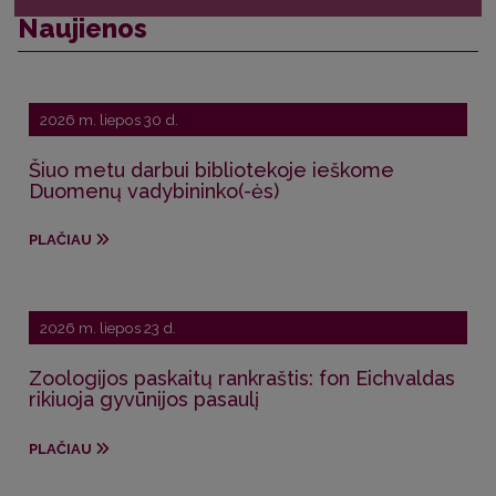
Naujienos
2026 m. liepos 30 d.
Šiuo metu darbui bibliotekoje ieškome
Duomenų vadybininko(-ės)
PLAČIAU
2026 m. liepos 23 d.
Zoologijos paskaitų rankraštis: fon Eichvaldas
rikiuoja gyvūnijos pasaulį
PLAČIAU