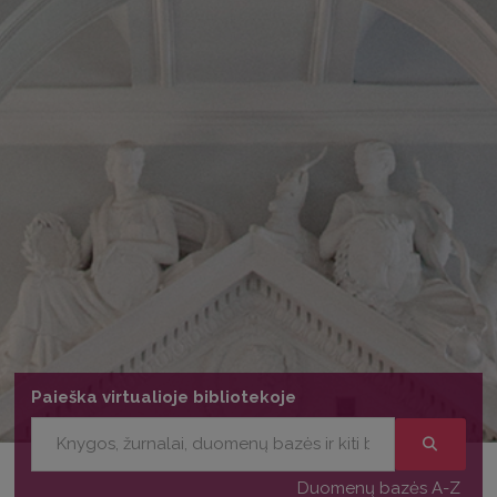
Paieška virtualioje bibliotekoje
Duomenų bazės A-Z