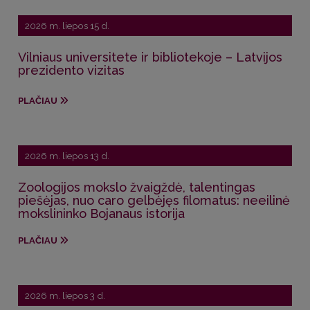
2026 m. liepos 15 d.
Vilniaus universitete ir bibliotekoje – Latvijos
prezidento vizitas
PLAČIAU
2026 m. liepos 13 d.
Zoologijos mokslo žvaigždė, talentingas
piešėjas, nuo caro gelbėjęs filomatus: neeilinė
mokslininko Bojanaus istorija
PLAČIAU
2026 m. liepos 3 d.