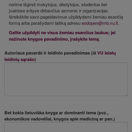
norime išgirsti mokytojus, dėstytojus, studentus bei
įvairiose srityse dirbančius asmenis ir organizacijas.
Išreikškite savo pageidavimus užpildydami žemiau esančią
formą arba parašydami laišką adresu
eodopen@mb.vu.lt
.
Galite užpildyti ne visus žemiau esančius laukus; jei
nežinote knygos pavadinimo, įrašykite temą.
Autoriaus pavardė ir leidinio pavadinimas (iš
VU leistų
leidinių sąrašo
)
Bet kokia lietuviška knyga ar dominanti tema (pvz.,
ekonomikos vadovėliai, knygos apie mediciną ar pan.)