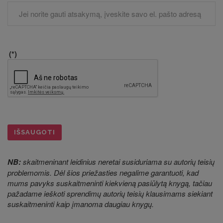
(*)
IŠSAUGOTI
NB:
skaitmeninant leidinius neretai susiduriama su autorių teisių
problemomis. Dėl šios priežasties negalime garantuoti, kad
mums pavyks suskaitmeninti kiekvieną pasiūlytą knygą, tačiau
pažadame ieškoti sprendimų autorių teisių klausimams siekiant
suskaitmeninti kaip įmanoma daugiau knygų.