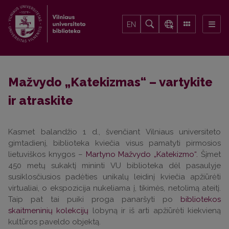
EN
Mažvydo „Katekizmas“ – vartykite
ir atraskite
Kasmet balandžio 1 d., švenčiant Vilniaus universiteto
gimtadienį, biblioteka kviečia visus pamatyti pirmosios
lietuviškos knygos –
Martyno Mažvydo „Katekizmo“.
Šįmet
450 metų sukaktį mininti VU biblioteka dėl pasaulyje
susiklosčiusios padėties unikalų leidinį kviečia apžiūrėti
virtualiai, o ekspozicija nukeliama į, tikimės, netolimą ateitį.
Taip pat tai puiki proga panaršyti po
bibliotekos
skaitmeninių kolekcijų
lobyną ir iš arti apžiūrėti kiekvieną
kultūros paveldo objektą.