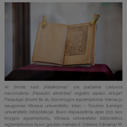
Ar žinote, kad „Katekizmas” yra pačiame Lietuvos
nacionalinio „Pasaulio atminties” registro sąrašo viršuje?
Pasaulyje žinomi tik du šios knygos egzemplioriai. Vienas jų
saugomas Vilniaus universiteto, kitas – Torunės (Lenkija)
universiteto bibliotekoje. Buvo išspausdinta apie 200 šios
knygos egzempliorių. Vilniaus universiteto bibliotekos
egzempliorius buvo gautas mainais iš Odesos (Ukraina) M.