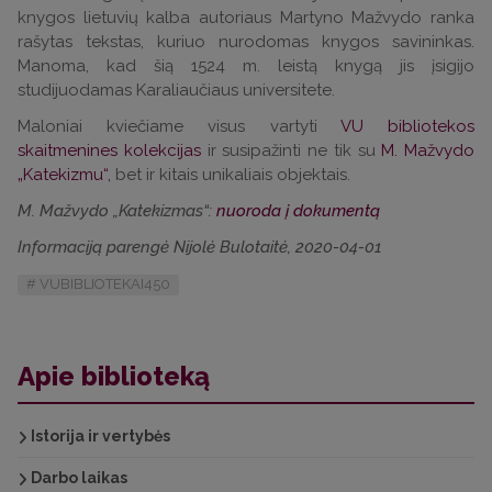
knygos lietuvių kalba autoriaus Martyno Mažvydo ranka
rašytas tekstas, kuriuo nurodomas knygos savininkas.
Manoma, kad šią 1524 m. leistą knygą jis įsigijo
studijuodamas Karaliaučiaus universitete.
Maloniai kviečiame visus vartyti
VU bibliotekos
skaitmenines kolekcijas
ir susipažinti ne tik su
M. Mažvydo
„Katekizmu“,
bet ir kitais unikaliais objektais.
M. Mažvydo „Katekizmas“:
nuoroda į dokumentą
Informaciją parengė Nijolė Bulotaitė, 2020-04-01
VUBIBLIOTEKAI450
Apie biblioteką
Istorija ir vertybės
Darbo laikas