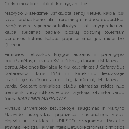
Gorkio mokslinės bibliotekos 1957 metais.
Mažvydo „Katekizme“ užfiksuota senoji lietuvių kalba, dėl
savo archaiškumo itin reikšminga indoeuoropeistikos
tyrinėjimams, lyginamajai kalbotyrai. Pats knygos lietuvių
kalba išleidimas padarė didžiulį postūmį tolesniam
bendrinės lietuvių kalbos populiarinimui, jos raidai bei
išlikimui.
Pirmosios lietuviškos knygos autorius ir parengėjas
nepažymėtas, nors nuo XVI a. ši knyga laikoma M. Mažvydo
darbu. Abejones išsklaidė lenkų kalbininkas J. Safarevičius
(Safarewicz), kuris 1938 m. katekizmo lietuviškoje
prakalboje išaiškino akrostichą, įamžinantį M. Mažvydo
vardą. Skaitant prakalbos eilučių pirmąsias raides nuo
trečios iki devynioliktos eilutės, išryškėja lotyniška vardo
forma
MARTJNVS MASVJDJVS
.
Vilniaus universiteto bibliotekoje saugomas ir Martyno
Mažvydo autografas, pripažintas nacionalinės vertės
objektu ir įtrauktas į UNESCO programos „Pasaulio
atmintis“ registrą. Tai vienintelis Lietuvoje žinomas pirmosios