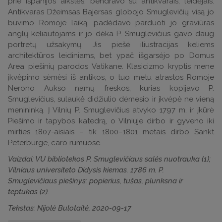
prie Ispanijos aikštės, bendravo su antikvarais, leidėjais.
Antikvaras Džeimsas Bajersas globojo Smuglevičių visą jo
buvimo Romoje laiką, padėdavo parduoti jo graviūras
anglų keliautojams ir jo dėka P. Smuglevičius gavo daug
portretų užsakymų. Jis piešė iliustracijas keliems
architektūros leidiniams, bet ypač išgarsėjo po Domus
Area piešinių parodos Vatikane. Klasicizmo kryptis mene
įkvėpimo sėmėsi iš antikos, o tuo metu atrastos Romoje
Nerono Aukso namų freskos, kurias kopijavo P.
Smuglevičius, sulaukė didžiulio dėmesio ir įkvėpė ne vieną
menininką. Į Vilnių P. Smuglevičius atvyko 1797 m. ir įkūrė
Piešimo ir tapybos katedrą, o Vilniuje dirbo ir gyveno iki
mirties 1807-aisiais – tik 1800–1801 metais dirbo Sankt
Peterburge, caro rūmuose.
Vaizdai: VU bibliotekos P. Smuglevičiaus salės nuotrauka (1);
Vilniaus universiteto Didysis kiemas. 1786 m. P.
Smuglevičiaus piešinys: popierius, tušas, plunksna ir
teptukas (2).
Tekstas: Nijolė Bulotaitė, 2020-09-17