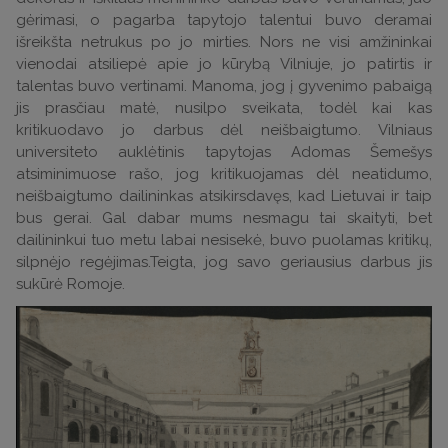
gėrimasi, o pagarba tapytojo talentui buvo deramai
išreikšta netrukus po jo mirties. Nors ne visi amžininkai
vienodai atsiliepė apie jo kūrybą Vilniuje, jo patirtis ir
talentas buvo vertinami. Manoma, jog į gyvenimo pabaigą
jis prasčiau matė, nusilpo sveikata, todėl kai kas
kritikuodavo jo darbus dėl neišbaigtumo. Vilniaus
universiteto auklėtinis tapytojas Adomas Šemešys
atsiminimuose rašo, jog kritikuojamas dėl neatidumo,
neišbaigtumo dailininkas atsikirsdavęs, kad Lietuvai ir taip
bus gerai. Gal dabar mums nesmagu tai skaityti, bet
dailininkui tuo metu labai nesisekė, buvo puolamas kritikų,
silpnėjo regėjimas.Teigta, jog savo geriausius darbus jis
sukūrė Romoje.