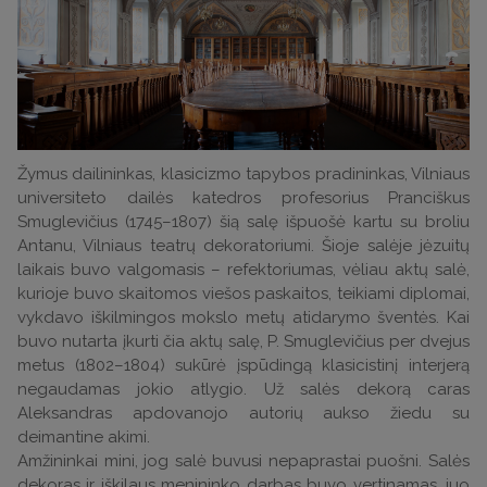
Žymus dailininkas, klasicizmo tapybos pradininkas, Vilniaus
universiteto dailės katedros profesorius Pranciškus
Smuglevičius (1745–1807) šią salę išpuošė kartu su broliu
Antanu, Vilniaus teatrų dekoratoriumi. Šioje salėje jėzuitų
laikais buvo valgomasis – refektoriumas, vėliau aktų salė,
kurioje buvo skaitomos viešos paskaitos, teikiami diplomai,
vykdavo iškilmingos mokslo metų atidarymo šventės. Kai
buvo nutarta įkurti čia aktų salę, P. Smuglevičius per dvejus
metus (1802–1804) sukūrė įspūdingą klasicistinį interjerą
negaudamas jokio atlygio. Už salės dekorą caras
Aleksandras apdovanojo autorių aukso žiedu su
deimantine akimi.
Amžininkai mini, jog salė buvusi nepaprastai puošni. Salės
dekoras ir iškilaus menininko darbas buvo vertinamas, juo