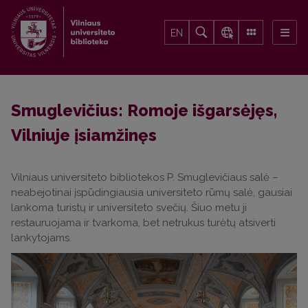
EN
Smuglevičius: Romoje išgarsėjęs,
Vilniuje įsiamžinęs
Vilniaus universiteto bibliotekos P. Smuglevičiaus salė –
neabejotinai įspūdingiausia universiteto rūmų salė, gausiai
lankoma turistų ir universiteto svečių. Šiuo metu ji
restauruojama ir tvarkoma, bet netrukus turėtų atsiverti
lankytojams.