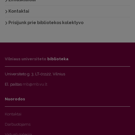
Kontaktai
Prisijunk prie bibliotekos kolektyvo
Vilniaus universiteto
biblioteka
Universiteto g. 3, LT-01122, Vilnius
El. paštas
mb@mb.vu.lt
Nuorodos
Kontaktai
Darbuotojams
Virtuali galerija