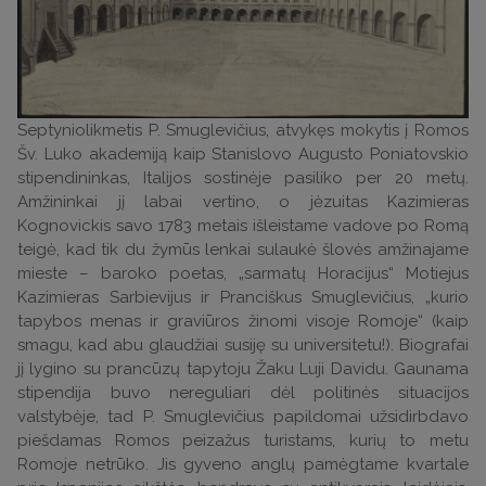
Septyniolikmetis P. Smuglevičius, atvykęs mokytis į Romos
Šv. Luko akademiją kaip Stanislovo Augusto Poniatovskio
stipendininkas, Italijos sostinėje pasiliko per 20 metų.
Amžininkai jį labai vertino, o jėzuitas Kazimieras
Kognovickis savo 1783 metais išleistame vadove po Romą
teigė, kad tik du žymūs lenkai sulaukė šlovės amžinajame
mieste – baroko poetas, „sarmatų Horacijus“ Motiejus
Kazimieras Sarbievijus ir Pranciškus Smuglevičius, „kurio
tapybos menas ir graviūros žinomi visoje Romoje“ (kaip
smagu, kad abu glaudžiai susiję su universitetu!). Biografai
jį lygino su prancūzų tapytoju Žaku Luji Davidu. Gaunama
stipendija buvo nereguliari dėl politinės situacijos
valstybėje, tad P. Smuglevičius papildomai užsidirbdavo
piešdamas Romos peizažus turistams, kurių to metu
Romoje netrūko. Jis gyveno anglų pamėgtame kvartale